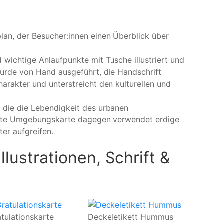
plan, der Besucher:innen einen Überblick über
wichtige Anlaufpunkte mit Tusche illustriert und
 wurde von Hand ausgeführt, die Handschrift
harakter und unterstreicht den kulturellen und
, die die Lebendigkeit des urbanen
kelte Umgebungskarte dagegen verwendet erdige
er aufgreifen.
lustrationen, Schrift &
tulationskarte
Deckeletikett Hummus
Tai Chi-G