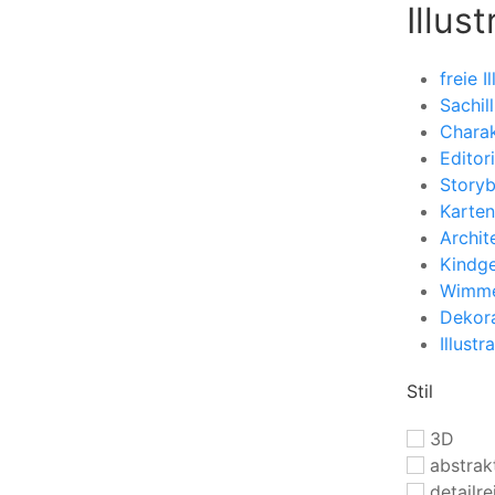
Illus
freie I
Sachil
Charak
Editori
Story
Karten
Archit
Kindg
Wimme
Dekora
Illust
Stil
3D
abstrak
detailre