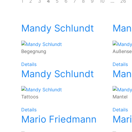
1
2
3
4
5
6
7
8
9
10
…
26
Mandy Schlundt
Man
Begegnung
Außensei
Details
Details
Mandy Schlundt
Man
Tattoos
Mantel
Details
Details
Mario Friedmann
Mar