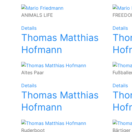
ANIMALS LIFE
FREEDO
Details
Details
Thomas Matthias
Tho
Hofmann
Hof
Altes Paar
Fußballe
Details
Details
Thomas Matthias
Tho
Hofmann
Hof
Ruderboot
Bärtiger