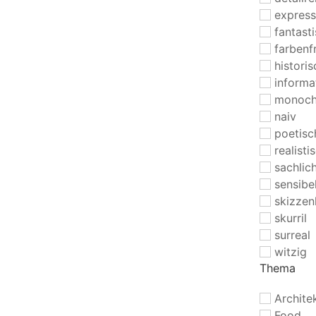
express
fantast
farbenf
historis
informa
monoc
naiv
poetisc
realisti
sachlic
sensibe
skizzen
skurril
surreal
witzig
Thema
Archite
Food