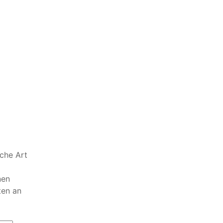
lche Art
nen
ten an