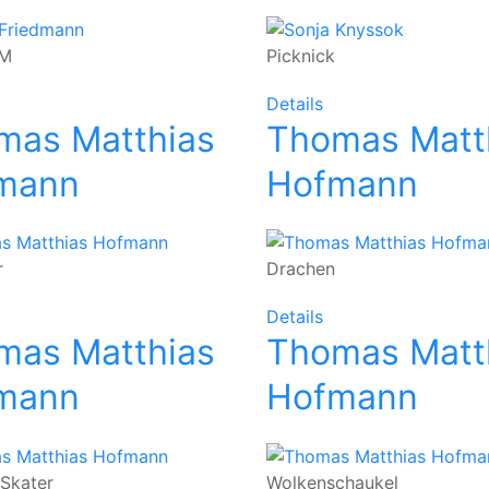
M
Picknick
Details
mas Matthias
Thomas Matt
mann
Hofmann
r
Drachen
Details
mas Matthias
Thomas Matt
mann
Hofmann
 Skater
Wolkenschaukel