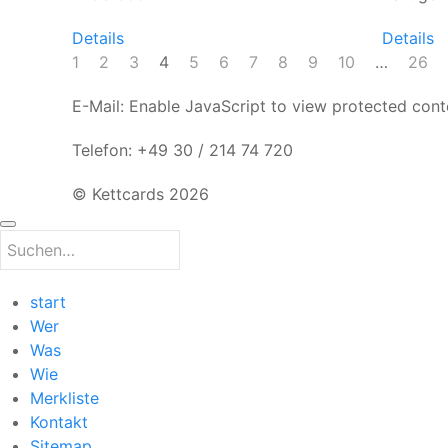
Details
Details
1
2
3
4
5
6
7
8
9
10
…
26
E-Mail:
Enable JavaScript to view protected cont
Telefon: +49 30 / 214 74 720
© Kettcards 2026
start
Wer
Was
Wie
Merkliste
Kontakt
Sitemap