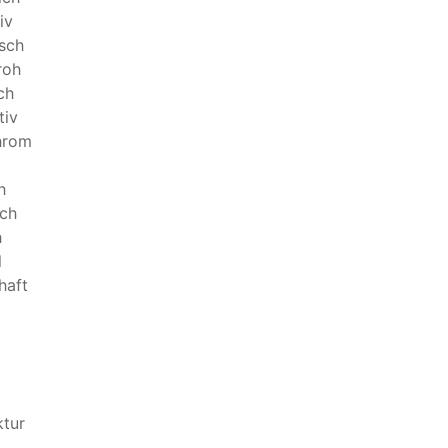
iv
isch
roh
ch
tiv
hrom
h
sch
h
l
haft
ktur