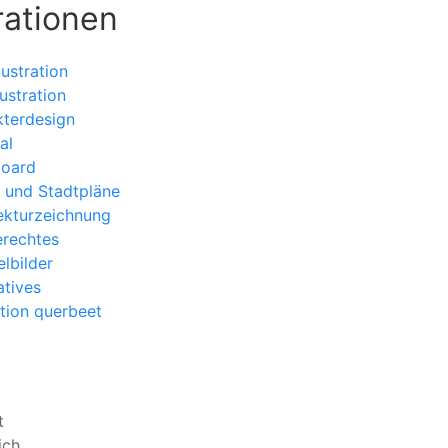
trationen
llustration
lustration
terdesign
al
board
 und Stadtpläne
ekturzeichnung
erechtes
lbilder
tives
ration querbeet
t
ich