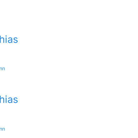
hias
hias