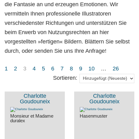
die Fantasie an und erzeugen Emotionen. Wir
vermitteln Ihnen professionelle Illustratoren
verschiedenster Richtungen und unterstützen Sie
beim Erwerb von Nutzungsrechten an hier
vorgestellten »fertigen« Bildern. Blättern Sie selbst
durch, oder senden Sie uns Ihre Anfrage!
1
2
3
4
5
6
7
8
9
10
…
26
Sortieren:
Charlotte
Charlotte
Goudouneix
Goudouneix
Monsieur et Madame
Hasenmuster
duralex