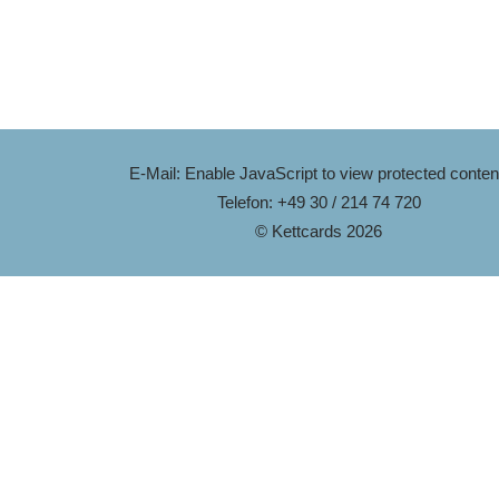
E-Mail:
Enable JavaScript to view protected conten
Telefon: +49 30 / 214 74 720
© Kettcards 2026