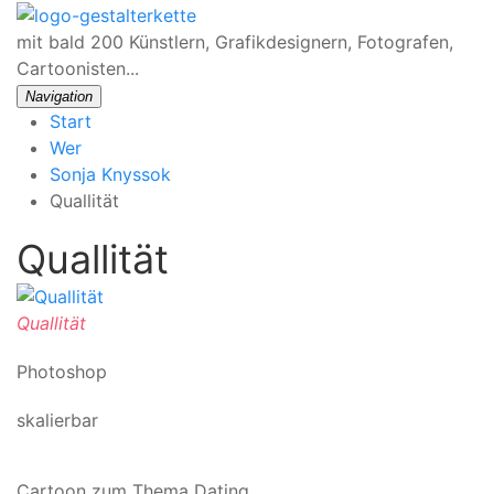
mit bald 200 Künstlern, Grafikdesignern, Fotografen,
Cartoonisten...
Navigation
Start
Wer
Sonja Knyssok
Quallität
Quallität
Quallität
Photoshop
skalierbar
Cartoon zum Thema Dating