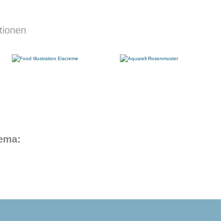
tionen
hema: