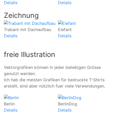
Details
Details
De
Zeichnung
Trabant mit Dachaufbau
Elefant
R
Details
Details
De
freie Illustration
Vektorgrafiken können in jeder beliebigen Grösse
genutzt werden.
Ich hab die meisten Grafiken für bedruckte T-Shirts
erstellt, sind aber nützlich fuer viele Verwendungen.
Berlin
BerlinDog
S
Details
Details
De