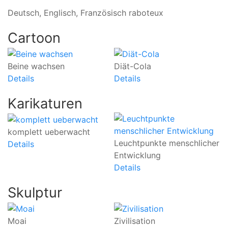
Deutsch, Englisch, Französisch raboteux
Cartoon
Beine wachsen
Diät-Cola
Details
Details
Karikaturen
komplett ueberwacht
Es
Leuchtpunkte menschlicher
Details
De
Entwicklung
Details
Skulptur
Moai
Zivilisation
H