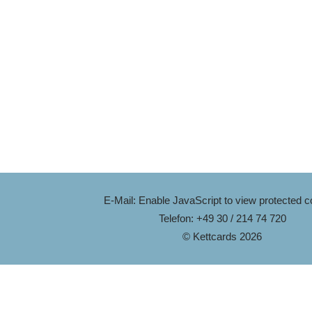
E-Mail:
Enable JavaScript to view protected c
Telefon: +49 30 / 214 74 720
© Kettcards 2026