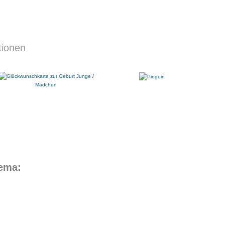
tionen
hema: